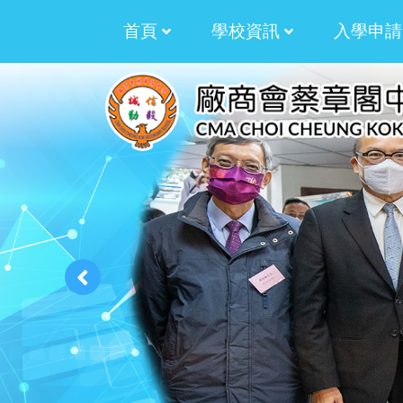
首頁
學校資訊
入學申請
校訓﹑校徽﹑校歌
拓展才華資助計劃
2025-2026 湯湛
2024-2025 湯湛
2023-2024 湯湛
2022-2023 劉世
2021-2022 劉世
2020-2021 劉世
2019-2020 劉世
生涯規劃過渡津貼計劃
生涯規劃津貼計劃
多元學習津貼三年計劃
多元學習津貼周年計劃
校本課後學習及支援
加強學校行政管理
學生活動支援津貼