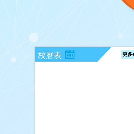
校曆表
更多