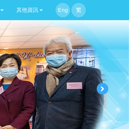
其他資訊
Eng
繁
幹事會選舉
候選人簡介
果
候選內閣名單
幹事會選舉日程表
候選人簡介
100 米接力賽
Information For Non-Chinese Speaking Parents
2024-2026 第十三屆常務委員會
2022-2024 第十二屆常務委員會
2020-2022 第十一屆常務委員會
2018-2020 第十屆常務委員會
2016-2018 第九屆常務委員會
2014-2016 第八屆常務委員會
2025-2027 家長校董選舉結果
2023-2025 家長校董選舉結果
2021-2023 家長校董選舉結果
2019-2021 家長校董選舉結果
2017-2019 家長校董選舉結果
2015-2017 家長校董選舉結果
2020-2022 替代家長校董選舉結果
2018-2020 替代家長校董選舉結果
2016-2018 替代家長校董選舉結果