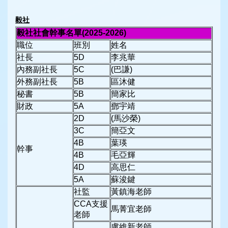
毅社
毅社社會幹事名單
(2025-2026)
職位
班別
姓名
社長
5D
李兆華
內務副社長
5C
(巴謙)
外務副社長
5B
區沐健
秘書
5B
簡家比
財政
5A
鄧宇靖
2D
(馬沙榮)
3C
簡亞文
4B
葉瑛
幹事
4B
毛亞輝
4D
高思仁
5A
蘇浚鍵
社監
黃鎮海老師
CCA支援
馬菁宜老師
老師
盧維新老師