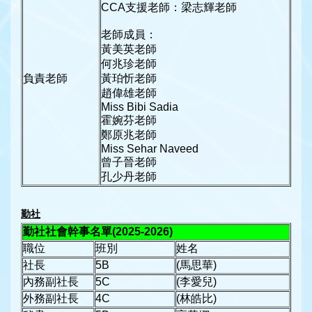
CCA支援老師：梁志輝老師
老師成員：
黃美英老師
何兆珍老師
負責老師
黃珀忻老師
趙偉雄老師
Miss Bibi Sadia
霍婉芬老師
鄭原兆老師
Miss Sehar Naveed
曾子晉老師
孔少丹老師
勤社
勤社社會幹事名單
(2025-2026)
職位
班別
姓名
社長
5B
(馬思華)
內務副社長
5C
(李愛兒)
外務副社長
4C
(林皓比)