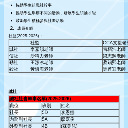
協助學生組職社幹事
協助學生舉辦不同的活動，發展學生領袖才能
鼓勵學生積極參與社際活動
成員介紹
社監(2025-2026)：
社監
CCA支援
誠社
李嘉韻老師
雷栢浩老師
信社
沙科力老師
梁志輝老師
勤社
王潔冰老師
蔡錫熙老師
毅社
黃鎮海老師
馬菁宜老師
誠社
誠社社會幹事名單
(2025-2026)
職位
班別
姓名
社長
5D
李恩娜
內務副社長
5A
廖嘉俊
外務副社長
4B
(蘇美兒)