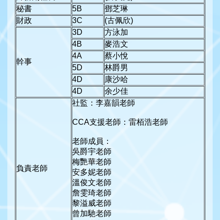
秘書
5B
鄧芝琳
財政
3C
(古佩欣)
3D
方泳加
4B
麥浩文
4A
蔡小悅
幹事
5D
林爵男
4D
康沙哈
4D
余少佳
社監：李嘉韻老師
CCA支援老師：雷栢浩老師
老師成員：
吳爵宇老師
梅艷華老師
負責老師
安多妮老師
溫俊文老師
詹雯琦老師
黎溢威老師
曾加馳老師