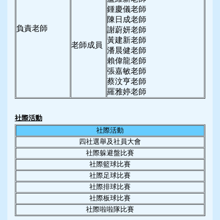
鍾慶儀老師
陳日成老師
負責老師
謝蔚妍老師
黃建新老師
老師成員
潘晨健老師
賴偉龍老師
張嘉敏老師
蔡汶亨老師
羅雅婷老師
社際活動
社際活動
四社選舉及社員大會
社際躲避盤比賽
社際籃球比賽
社際足球比賽
社際排球比賽
社際板球比賽
社際啦啦隊比賽