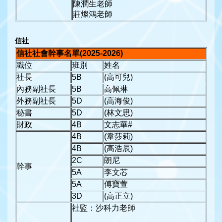
陳潤生老師
莊燦鴻老師
信社
信社社會幹事名單
(2025-2026)
職位
班別
姓名
社長
5B
(高可兒)
內務副社長
5B
高佩琳
外務副社長
5D
(高海俊)
秘書
5D
(林文思)
財政
4B
文志華#
4B
(韋莎莉)
4B
(高浩辰)
2C
朗尼
幹事
5A
李文芯
5A
傅寶萱
3D
(高正立)
社監：沙科力老師