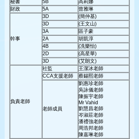
秘書
5B
高莉娜
財政
5A
曾雅琳
3D
(簡仲基)
3D
(王文山)
3A
區子豪
幹事
2A
胡凱淳
4B
(冼樂怡)
2D
(高星華)
3D
(艾朗文)
社監
王潔冰老師
CCA支援老師
蔡錫熙老師
劉惠珍老師
吳詠儀老師
陳振宇老師
負責老師
Mr Vahid
劉慧昌老師
老師成員
岑淑莊老師
潘禮強老師
周浩邦老師
陳嘉琳老師