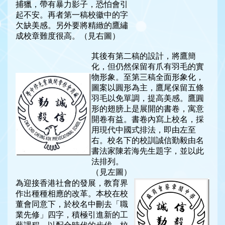
捕獵，帶有暴力影子，恐怕會引
起不安。再者第一稿校徽中的字
欠缺美感。另外要將精緻的鷹繡
成校章難度很高。（見右圖）
其後有第二稿的設計，將鷹簡
化，但仍然保留有爪有羽毛的實
物形象。至第三稿全面形象化，
圖案以圓形為主，鷹尾保留五條
羽毛以免單調，提高美感。鷹圓
形的翅膀上是展開的書卷，寓意
開卷有益。書卷內寫上校名，採
用現代中國式排法，即由左至
右。校名下的校訓誠信勤毅由名
書法家陳若海先生題字，並以此
法排列。
（見左圖）
為迎接香港社會的發展，教育界
作出種種相應的改革。本校在校
董會同意下，於校名中刪去「職
業先修」四字，積極引進新的工