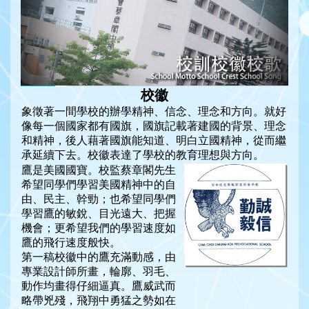
校徽
象徵著一間學校的辦學精神、信念、理念和方向。就好
像每一個國家都有國旗，國旗記載著建國的背景、理念
和精神，後人藉著國旗能知道、明白立國精神，從而繼
承延續下去。校徽表達了學校的教育理想與方向。
鷹是美國國寶。校監蔡章閣先生
希望同學們學習美國精神中的自
由、民主、幹勁；也希望同學們
學習鷹的敏銳、目光遠大、把握
機會；更希望我們的學習速度如
鷹的飛行速度般快。
第一稿校徽中的鷹充滿動感，由
專業設計師所畫，輪廓、羽毛、
動作均畫得仔細逼真。鷹威武而
略帶兇殘，飛翔中勇猛之勢如在