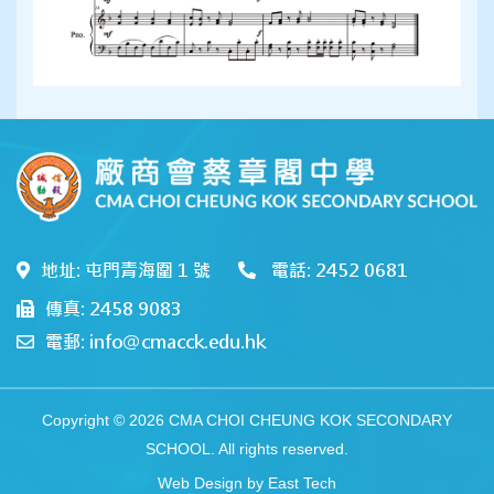
地址: 屯門青海圍 1 號
電話: 2452 0681
傳真: 2458 9083
電郵: info@cmacck.edu.hk
Copyright © 2026 CMA CHOI CHEUNG KOK SECONDARY
SCHOOL. All rights reserved.
Web Design
by
East Tech