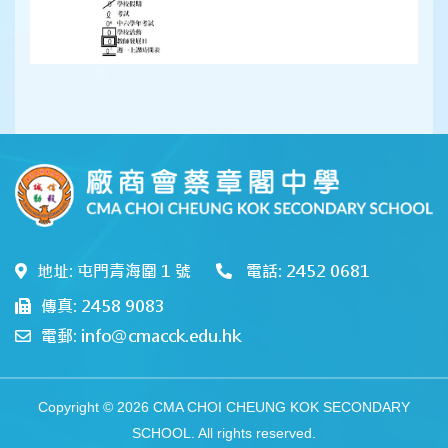
地址: 屯門青海圍 1 號
電話: 2452 0681
傳真: 2458 9083
電郵: info@cmacck.edu.hk
Copyright © 2026 CMA CHOI CHEUNG KOK SECONDARY
SCHOOL. All rights reserved.