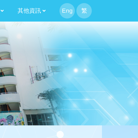
其他資訊
Eng
繁
幹事會選舉
候選人簡介
果
候選內閣名單
幹事會選舉日程表
候選人簡介
100 米接力賽
Information For Non-Chinese Speaking Parents
2024-2026 第十三屆常務委員會
2022-2024 第十二屆常務委員會
2020-2022 第十一屆常務委員會
2018-2020 第十屆常務委員會
2016-2018 第九屆常務委員會
2014-2016 第八屆常務委員會
2025-2027 家長校董選舉結果
2023-2025 家長校董選舉結果
2021-2023 家長校董選舉結果
2019-2021 家長校董選舉結果
2017-2019 家長校董選舉結果
2015-2017 家長校董選舉結果
2020-2022 替代家長校董選舉結果
2018-2020 替代家長校董選舉結果
2016-2018 替代家長校董選舉結果