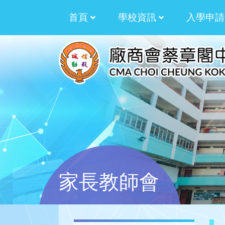
首頁
學校資訊
入學申請
校訓﹑校徽﹑校歌
拓展才華資助計劃
2025-2026 湯湛
2024-2025 湯湛
2023-2024 湯湛
2022-2023 劉世
2021-2022 劉世
2020-2021 劉世
2019-2020 劉世
生涯規劃過渡津貼計劃
生涯規劃津貼計劃
多元學習津貼三年計劃
多元學習津貼周年計劃
校本課後學習及支援
加強學校行政管理
學生活動支援津貼
家長教師會