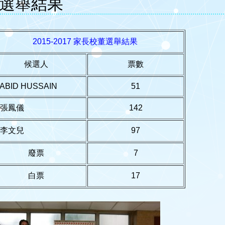
選舉結果
2015-2017 家長校董選舉結果
候選人
票數
. ABID HUSSAIN
51
. 張鳳儀
142
. 李文兒
97
廢票
7
白票
17