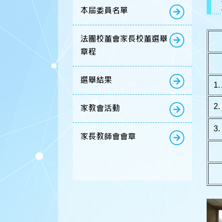
本屆委員名單
法團校董會家長校董選舉
章程
選舉結果
1
2
家教會活動
3
家長教師會會章