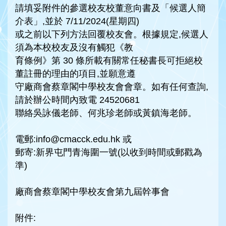
請填妥附件的參選校友校董意向書及「候選人簡
介表」,並於 7/11/2024(星期四)
或之前以下列方法回覆校友會。根據規定,候選人
須為本校校友及沒有觸犯《教
育條例》第 30 條所載有關常任秘書長可拒絕校
董註冊的理由的項目,並願意遵
守廠商會蔡章閣中學校友會會章。如有任何查詢,
請於辦公時間內致電 24520681
聯絡吳詠儀老師、何兆珍老師或黃鎮海老師。
電郵:info@cmacck.edu.hk 或
郵寄:新界屯門青海圍一號(以收到時間或郵戳為
準)
廠商會蔡章閣中學校友會第九屆幹事會
附件: