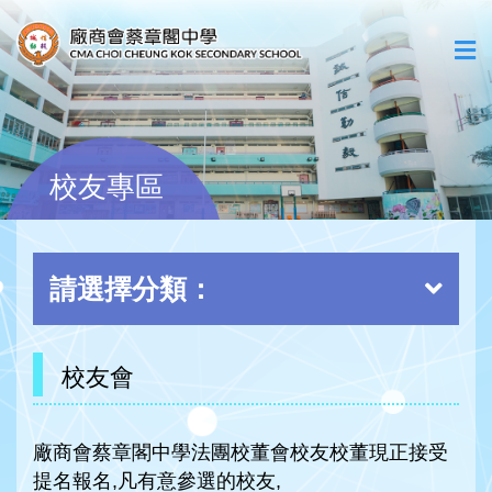
校友專區
請選擇分類：
校友會
廠商會蔡章閣中學法團校董會校友校董現正接受
提名報名,凡有意參選的校友,