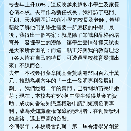
較去年上升10%，這反映越來越多小學生及家長
心儀本校。去年作為新任校長，我拜訪了屯門、
元朗、天水圍區近40所小學的校長及老師，希望
藉此了解他們的學生需要一所怎樣的中學。最
後，我得出一個答案：就是除了知識和品格的培
育外，發掘學生的潛能，讓學生盡情發揮天賦也
是大家所看重的；而這一點正好與我的教育理念
（各人皆有自己的特長，可透過學校教育發揮出
來）不謀而合。
去年，本校獲得蔡章閣基金贊助港幣四百六十萬
元，推動為期六年的「一生一發明專利發展計
劃」。我們經過一年的奮鬥，已看到幼苗長出嫩
芽；現在，本校共有5位初中學生獲得基金的資
助，成功向香港知識產權署申請到短期發明專
利，成為受知識產權保障的發明者，在創新發明
的道路，邁上更高的台階。
今個學年，本校將會創辦「第一屆香港學界創意