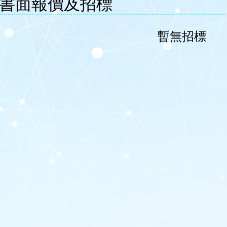
書面報價及招標
暫無招標