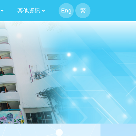
其他資訊
Eng
繁
幹事會選舉
候選人簡介
果
候選內閣名單
幹事會選舉日程表
候選人簡介
100 米接力賽
Information For Non-Chinese Speaking Parents
2024-2026 第十三屆常務委員會
2022-2024 第十二屆常務委員會
2020-2022 第十一屆常務委員會
2018-2020 第十屆常務委員會
2016-2018 第九屆常務委員會
2014-2016 第八屆常務委員會
2025-2027 家長校董選舉結果
2023-2025 家長校董選舉結果
2021-2023 家長校董選舉結果
2019-2021 家長校董選舉結果
2017-2019 家長校董選舉結果
2015-2017 家長校董選舉結果
2020-2022 替代家長校董選舉結果
2018-2020 替代家長校董選舉結果
2016-2018 替代家長校董選舉結果