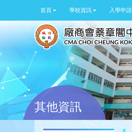
首頁
學校資訊
入學申請
校訓﹑校徽﹑校歌
拓展才華資助計劃
2025-2026 湯湛
2024-2025 湯湛
2023-2024 湯湛
2022-2023 劉世
2021-2022 劉世
2020-2021 劉世
2019-2020 劉世
生涯規劃過渡津貼計劃
生涯規劃津貼計劃
多元學習津貼三年計劃
多元學習津貼周年計劃
校本課後學習及支援
加強學校行政管理
學生活動支援津貼
其他資訊