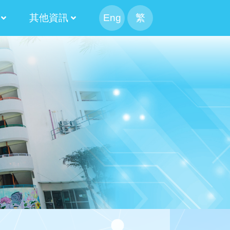
其他資訊
Eng
繁
幹事會選舉
候選人簡介
果
候選內閣名單
幹事會選舉日程表
候選人簡介
100 米接力賽
Information For Non-Chinese Speaking Parents
2024-2026 第十三屆常務委員會
2022-2024 第十二屆常務委員會
2020-2022 第十一屆常務委員會
2018-2020 第十屆常務委員會
2016-2018 第九屆常務委員會
2014-2016 第八屆常務委員會
2025-2027 家長校董選舉結果
2023-2025 家長校董選舉結果
2021-2023 家長校董選舉結果
2019-2021 家長校董選舉結果
2017-2019 家長校董選舉結果
2015-2017 家長校董選舉結果
2020-2022 替代家長校董選舉結果
2018-2020 替代家長校董選舉結果
2016-2018 替代家長校董選舉結果