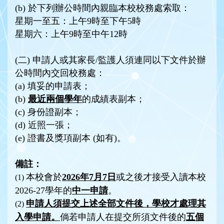
(b) 於下列辦公時間內親臨本校校務處索取：
星期一至五：上午9時至下午5時
星期六：上午9時至中午12時
(二) 申請人或其家長/監護人須連同以下文件於辦
公時間內交回校務處：
(a) 填妥的申請表；
(b)
最近兩個學年
的成績表副本；
(c) 身份證副本；
(d) 近照一張；
(e) 證書及獎項副本 (如有)。
備註：
本校會於
2026年7月7日
或之後才接受入讀本校
(1)
2026-27學年的
中一申請
。
申請人須提交上述全部文件後，學校才處理其
(2)
入學申請。
倘若申請人在提交所須文件後的
五個