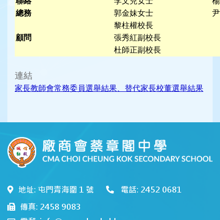
聯絡
李文兒女士
楊
總務
郭金妹女士
尹
黎柱權校長
顧問
張秀紅副校長
杜師正副校長
連結
家長教師會常務委員選舉結果、替代家長校董選舉結果
地址: 屯門青海圍 1 號
電話: 2452 0681
傳真: 2458 9083