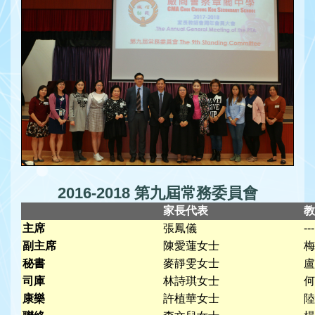
2016-2018 第九屆常務委員會
家長代表
教
主席
張鳳儀
---
副主席
陳愛蓮女士
梅
秘書
麥靜雯女士
盧
司庫
林詩琪女士
何
康樂
許植華女士
陸