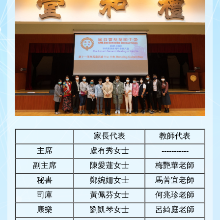
家長代表
教師代表
主席
盧有秀女士
-----------
副主席
陳愛蓮女士
梅艷華老師
秘書
鄭婉姍女士
馬菁宜老師
司庫
黃佩芬女士
何兆珍老師
康樂
劉凱琴女士
呂綺庭老師