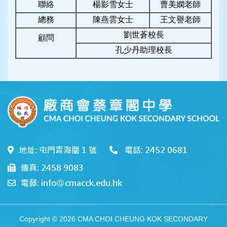
聯絡
楊影雪女士
曹美嫻老師
總務
陳燕雲女士
王文譽老師
劉世蒼校長
顧問
孔少丹助理校長
地址: 屯門青海圍 1 號
電話: 2452 0681
傳真: 2458 9083
電郵: info@cmacck.edu.hk
Copyright © 2026 CMA CHOI CHEUNG KOK SECONDARY