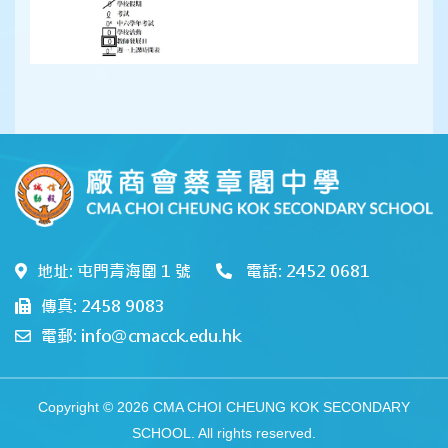
地址: 屯門青海圍 1 號
電話: 2452 0681
傳真: 2458 9083
電郵: info@cmacck.edu.hk
Copyright © 2026 CMA CHOI CHEUNG KOK SECONDARY
SCHOOL. All rights reserved.