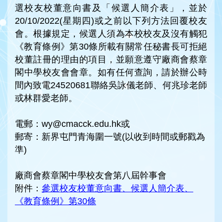
選校友校董意向書及「候選人簡介表」，並於
20/10/2022(星期四)或之前以下列方法回覆校友
會。根據規定，候選人須為本校校友及沒有觸犯
《教育條例》第30條所載有關常任秘書長可拒絕
校董註冊的理由的項目，並願意遵守廠商會蔡章
閣中學校友會會章。如有任何查詢，請於辦公時
間內致電24520681聯絡吳詠儀老師、何兆珍老師
或林群愛老師。
電郵：wy@cmacck.edu.hk或
郵寄：新界屯門青海圍一號(以收到時間或郵戳為
準)
廠商會蔡章閣中學校友會第八屆幹事會
附件：
參選校友校董意向書、候選人簡介表、
《教育條例》第30條