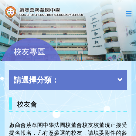
校友專區
請選擇分類：
校友會
廠商會蔡章閣中學法團校董會校友校董現正接受
提名報名，凡有意參選的校友，請填妥附件的參