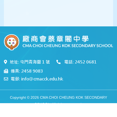
地址: 屯門青海圍 1 號
電話: 2452 0681
傳真: 2458 9083
電郵: info@cmacck.edu.hk
Copyright © 2026 CMA CHOI CHEUNG KOK SECONDARY
SCHOOL. All rights reserved.
Web Design
by
East Tech