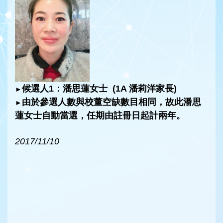
候選人1：潘思蓮女士 (1A 潘莉洋家長)
►
由於參選人數與校董空缺數目相同，故此潘思
►
蓮女士自動當選，任期由註冊日起計兩年。
2017/11/10