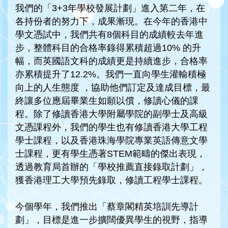
我們的「3+3年學校發展計劃」進入第二年，在
各持份者的努力下，成果漸現。在今年的香港中
學文憑試中，我們共有8個科目的成績較去年進
步，整體科目的合格率錄得累積超過10% 的升
幅，而英國語文科的成績更是持續進步，合格率
亦累積提升了12.2%。我們一直向學生灌輸積極
向上的人生態度 ，協助他們訂定及達成目標，最
終讓多位應屆畢業生如願以償，修讀心儀的課
程。除了修讀香港大學附屬學院的副學士及高級
文憑課程外，我們的學生也有修讀香港大學工程
學士課程，以及香港珠海學院專業英語傳意文學
士課程，更有學生憑著STEM範疇的傑出表現，
透過教育局首辦的「學校推薦直接錄取計劃」，
獲香港理工大學預先錄取，修讀工程學士課程。
今個學年，我們推出「蔡章閣精英培訓先導計
劃」，目標是進一步擴闊優異學生的視野，指導