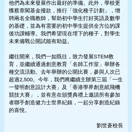
他們為未來發展作出最好的準備。此外，學校更
獲蔡章閣基金撥款，推行「強化種子計劃」，增
聘兩名全職教師，幫助初中學生打好英語及數學
的基礎，並為有需要的初中學生提供全方位的課
後功課輔導。我們希望現在埋下的種子，對學生
未來備戰公開試能有助益。
繼往開來，我們一如既往，致力發展STEM教
育，並繼續通過創意教育「名師工作室」舉辦各
種交流活動。去年舉辦的公開比賽，參與人次已
超過2,500。今年，我們將繼續主辦第三屆「一生
一發明創意設計大賽」及「香港學界創意紙飛機
競技大賽」，並有意在頒獎典禮上邀請所有參加
者聯手創造健力士世界紀錄，一起分享創造紀錄
的喜悅。
劉世蒼校長