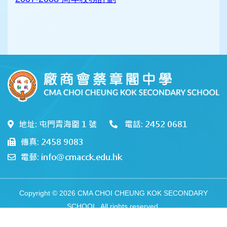
地址: 屯門青海圍 1 號
電話: 2452 0681
傳真: 2458 9083
電郵: info@cmacck.edu.hk
Copyright © 2026 CMA CHOI CHEUNG KOK SECONDARY
SCHOOL. All rights reserved.
Web Design
by
East Tech