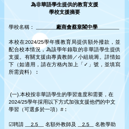
為非華語學生提供的教育支
援
學校支
援
摘
要
學校名稱：
廠商會蔡章閣中學
本校在2024/25學年獲教育局提供額外撥款，並
配合校本情況，為該學年錄取的非華語學生提供
支援。有關支援由專責教師／小組統籌。詳情如
下（如適用，請在方格內加上「✓」號，並填寫
所需資料）︰
(一).本校按非華語學生的學習進度和需要，在
2024/25學年採用以下方式加強支援他們的中文
學習（可選多於一項）#︰
☑聘請
2.5
名額外教師及
2.5
名教學助