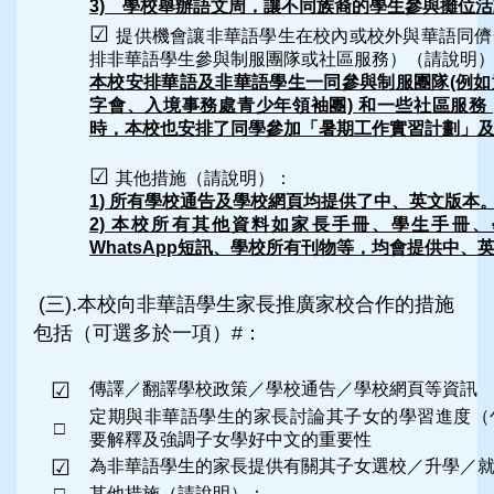
3) 學校舉辦語文周，讓不同族裔的學生參與攤位
☑
提供機會讓非華語學生在校內或校外與華語同儕
排非華語學生參與制服團隊或社區服務）（請說明
本校
安排
華語及非華語學生一同參與制服團隊(例
字會、入境事務處青少年領袖團)
和一些社區服務
時，
本校
也安排了同學參加「
暑期工作實習計劃」
☑
其他措施（請說明）：
1) 所有學校通告及學校網頁均提供了中、英文版本
2) 本校所有其他資料如家長手冊、學生手冊
WhatsApp短訊、學校所有刊物等，均會提供中、
(三).本校向非華語學生家長推廣家校合作的措施
包括（可選多於一項）#：
☑
傳譯／翻譯學校政策／學校通告／學校網頁等資訊
定期與非華語學生的家長討論其子女的學習進度（
□
要解釋及強調子女學好中文的重要性
☑
為非華語學生的家長提供有關其子女選校／升學／
□
其他措施（請說明）：