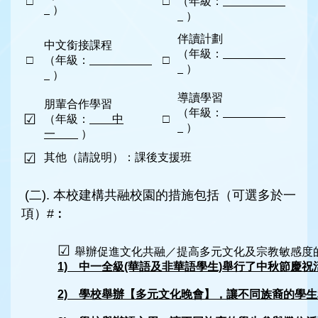
□
□
（年級：
）
）
伴讀計劃
中文銜接課程
（年級：
□
（年級：
□
）
）
導讀學習
朋輩合作學習
（年級：
☑
（年級：
中
□
）
一
）
☑
其他（請說明）：課後支援班
(二). 本校建構共融校園的措施包括（可選多於一
項）#︰
☑
舉辦促進文化共融／提高多元文化及宗教敏感度
1) 中一全級(華語及非華語學生)舉行了中秋節慶祝
2) 學校舉辦【多元文化晚會】，讓不同族裔的學