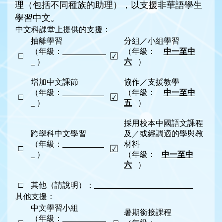
理（包括不同種族的助理），以支援非華語學生
學習中文。
中文科課堂上提供的支援：
抽離學習
分組／小組學習
（年級：
（年級：
中一至中
☑
□
）
六
）
增加中文課節
協作／支援教學
（年級：
（年級：
中一至中
☑
□
）
五
）
採用校本中國語文課程
跨學科中文學習
及／或經調適的學與教
（年級：
材料
☑
□
）
（年級：
中一至中
六
）
□
其他（請說明）：
其他支援：
中文學習小組
暑期銜接課程
（年級：