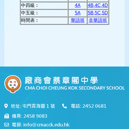
中四級︰
4A
4B,4C,4D
中五級︰
5A
5B,5C,5D
時間表︰
華語班
非華語班
地址: 屯門青海圍 1 號
電話: 2452 0681
傳真: 2458 9083
電郵: info@cmacck.edu.hk