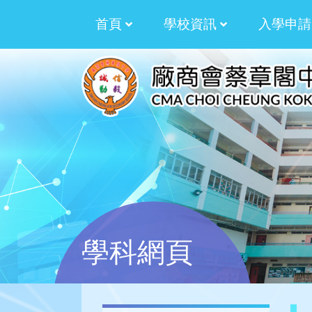
首頁
學校資訊
入學申請
校訓﹑校徽﹑校歌
拓展才華資助計劃
2025-2026 湯湛
2024-2025 湯湛
2023-2024 湯湛
2022-2023 劉世
2021-2022 劉世
2020-2021 劉世
2019-2020 劉世
生涯規劃過渡津貼計劃
生涯規劃津貼計劃
多元學習津貼三年計劃
多元學習津貼周年計劃
校本課後學習及支援
加強學校行政管理
學生活動支援津貼
學科網頁