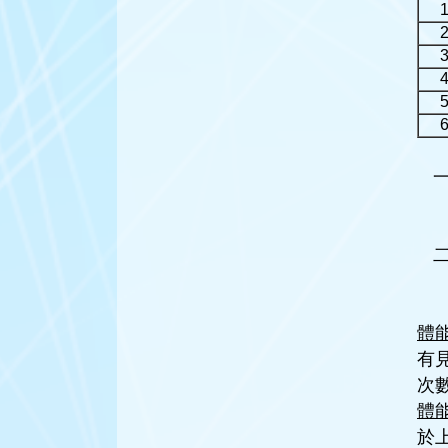
體
有
次
體
於