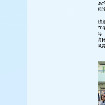
為
現
體
在
等
育
意