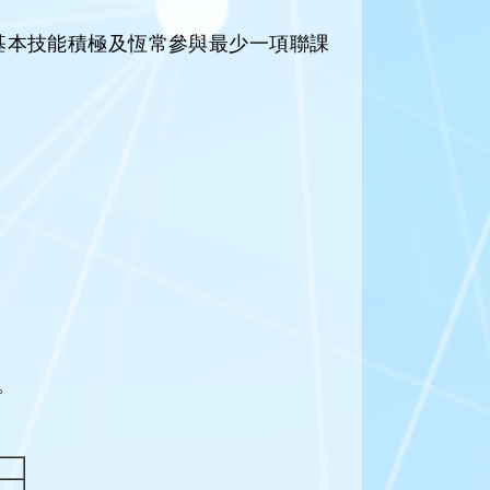
基本技能積極及恆常參與最少一項聯課
。