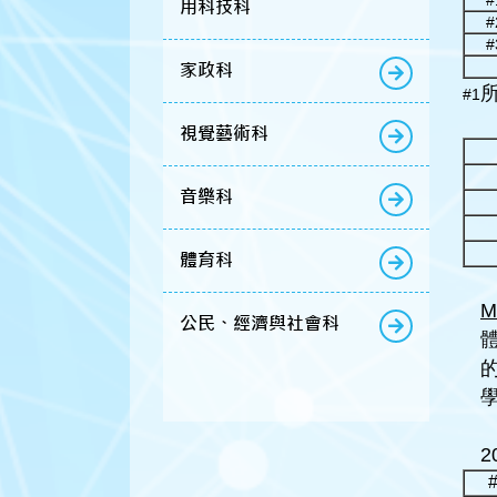
用科技科
#
#
家政科
#1
視覺藝術科
音樂科
體育科
M
公民、經濟與社會科