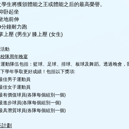
之學生將獲頒體能之王或體能之后的最高榮譽。
仰卧起坐
坐地前伸
9分鐘耐力跑
掌上壓 (男生)/ 膝上壓 (女生)
度活動
動校隊周年晚宴
年運動隊伍包括：籃球、足球、排球、板球及舞蹈。透過晚會，
下學年爭取更好成績！包括以下獎項:
最佳男子運動員
最佳女子運動員
最有價值球員(各隊每個組別一個)
最進步球員(各隊每個組別一個)
最具潛質球員(各隊每個組別一個)
長計劃