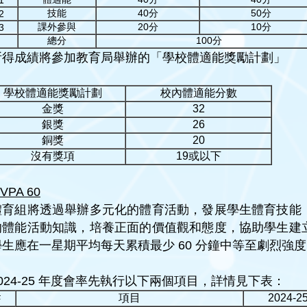
技能
40分
50分
2
課外參與
20分
10分
3
總分
100分
所得成績將參加教育局舉辦的「學校體適能獎勵計劃」
學校體適能獎勵計劃
校內體適能分數
金獎
32
銀獎
26
銅獎
20
沒有獎項
19或以下
VPA 60
體育組將透過舉辦多元化的體育活動，發展學生體育技能
的體能活動知識，培養正面的價值觀和態度，協助學生建
學生應在一星期平均每天累積最少 60 分鐘中等至劇烈強
2024-25 年度會率先執行以下兩個項目，詳情見下表：
#
項目
2024-2