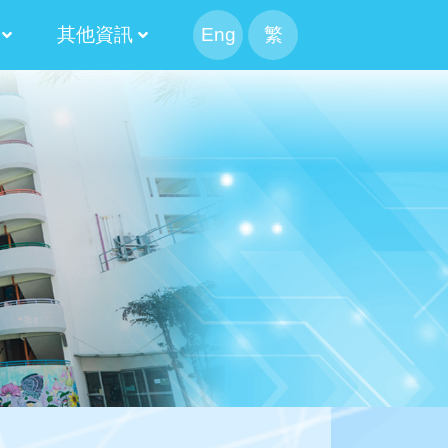
其他資訊
Eng
繁
幹事會選舉
候選人簡介
果
候選內閣名單
幹事會選舉日程表
候選人簡介
100 米接力賽
Information For Non-Chinese Speaking Parents
2024-2026 第十三屆常務委員會
2022-2024 第十二屆常務委員會
2020-2022 第十一屆常務委員會
2018-2020 第十屆常務委員會
2016-2018 第九屆常務委員會
2014-2016 第八屆常務委員會
2025-2027 家長校董選舉結果
2023-2025 家長校董選舉結果
2021-2023 家長校董選舉結果
2019-2021 家長校董選舉結果
2017-2019 家長校董選舉結果
2015-2017 家長校董選舉結果
2020-2022 替代家長校董選舉結果
2018-2020 替代家長校董選舉結果
2016-2018 替代家長校董選舉結果