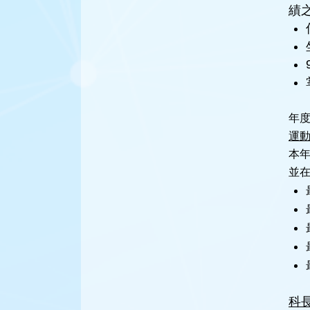
績
年
運
本
並在
科