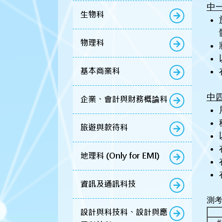
中
生物科
物理科
基本商業科
中
企業、會計與財務概論科
旅遊與款待科
地理科 (Only for EMI)
資訊及通訊科技
測
設計與科技科、設計與應
#