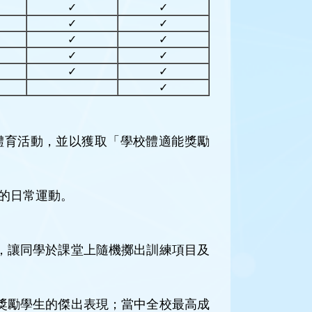
✓
✓
✓
✓
✓
✓
✓
✓
✓
✓
✓
體育活動，並以獲取「學校體適能獎勵
生的日常運動。
，讓同學於課堂上隨機擲出訓練項目及
獎勵學生的傑出表現；當中全校最高成