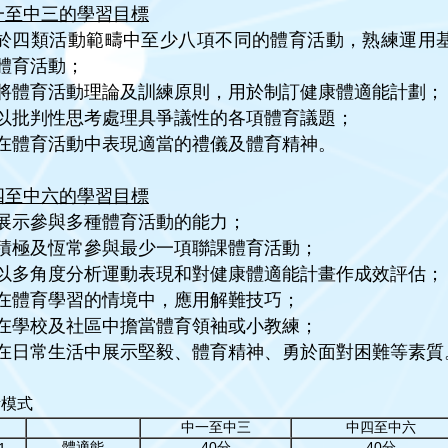
一至中三的學習目
標
於四類活動範疇中至少八項不同的體育活動，熟練運用
體育活動；
將體育活動理論及訓練原則，用於制訂健康體適能計劃；
以批判性思考處理具爭議性的各項體育議題；
在體育活動中表現適當的禮儀及體育精神。
四至中六的學習目
標
展示參與多種體育活動的能力；
積極及恆常參與最少一項聯課體育活動；
以多角度分析運動表現和對健康體適能計畫作成效評估；
在體育學習的情境中，應用解難技巧；
在學校及社區中擔當體育領袖或小教練；
在日常生活中展示堅毅、體育精神、勇於面對困難等素質
考模式
中一至中三
中四至中六
體適能
40分
40分
1