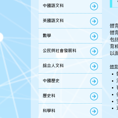
中國語文科
英國語文科
體
體
數學
包
育
公民與社會發展科
以
綜合人文科
體
中國歷史
歷史科
科學科