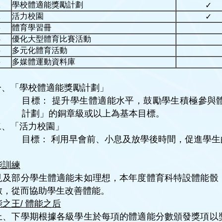
1
學校體適能獎勵計劃
✓
2
活力校園
✓
3
體育學習冊
4
優化大型體育比賽活動
5
多元化體育活動
6
多媒體運動資料庫
一、「學校體適能獎勵計劃」
目標： 提升學生體適能水平，鼓勵學生積極參與
計劃」的銅章級或以上為基本目標。
二、「活力校園」
目標： 利用早會前、小息及放學後時間，促進學
能訓練
見及部分學生體適能未如理想，本年度體育科特設體能骰
數，從而協助學生改善體能。
能之王
/
體能之
后
上、下學期根據各級學生於每項的體適能分數頒發獎項以