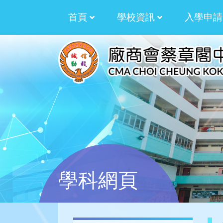
首頁
學校資訊
入學申請
校訓﹑校徽﹑校歌
拓展才華資助計劃
2025-2026 湯湛
2024-2025 湯湛
2023-2024 湯湛
2022-2023 劉世
2021-2022 劉世
2020-2021 劉世
2019-2020 劉世
生涯規劃過渡津貼計劃
生涯規劃津貼計劃
多元學習津貼三年計劃
多元學習津貼周年計劃
校本課後學習及支援
加強學校行政管理
學生活動支援津貼
學科網頁