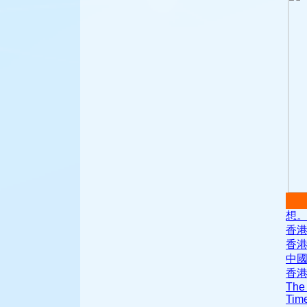
想
香
香
中
香
The 
Time