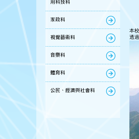
用科技科
家政科
本
視覺藝術科
透過
音樂科
體育科
公民、經濟與社會科