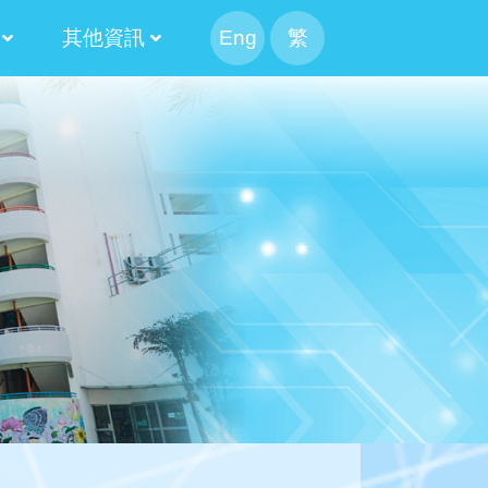
其他資訊
Eng
繁
幹事會選舉
候選人簡介
果
候選內閣名單
幹事會選舉日程表
候選人簡介
100 米接力賽
Information For Non-Chinese Speaking Parents
2024-2026 第十三屆常務委員會
2022-2024 第十二屆常務委員會
2020-2022 第十一屆常務委員會
2018-2020 第十屆常務委員會
2016-2018 第九屆常務委員會
2014-2016 第八屆常務委員會
2025-2027 家長校董選舉結果
2023-2025 家長校董選舉結果
2021-2023 家長校董選舉結果
2019-2021 家長校董選舉結果
2017-2019 家長校董選舉結果
2015-2017 家長校董選舉結果
2020-2022 替代家長校董選舉結果
2018-2020 替代家長校董選舉結果
2016-2018 替代家長校董選舉結果