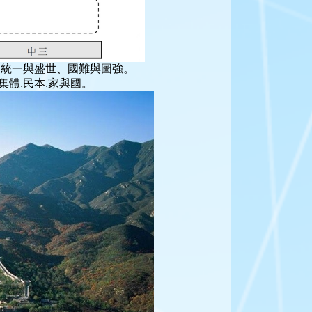
、統一與盛世、國難與圖強。
集體,民本,家與國。