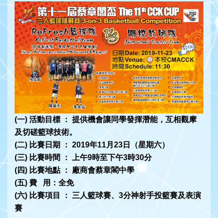
(一) 活動目標 ： 提供機會讓同學發揮潛能，互相觀摩
及切磋籃球技術。
(二)
比賽日期
：
2019年11月23日（星期六）
(三) 比賽時間
：
上午9時至下午3時30分
(四) 比賽地點
：
廠商會蔡章閣中學
(五) 費 用：全免
(六) 比賽項目
： 三人籃球賽、3分神射手投籃賽及表演
賽