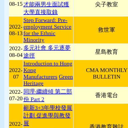
08-15
才能兩男生面試獲
尖子教室
大學直接取錄
Step Forward: Pre-
2022-
employment Service
救世軍
08-13
for the Ethnic
Minority
多元社會 多元逐夢
2022-
星島教育
08-04
途徑
Introduction to Hong
2022-
Kong
CMA MONTHLY
07
Manufacturers
Green
BULLETIN
Heritage
同理‧繼續傾
第二部
2022-
香港電台
07-20
份 Part 2
嶄新3+3年學校發展
計劃 促進學與教發
展
2022-
香港教育雜誌