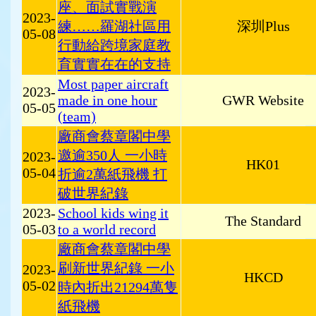
座、面試實戰演
2023-
練……羅湖社區用
深圳Plus
05-08
行動給跨境家庭教
育實實在在的支持
Most paper aircraft
2023-
made in one hour
GWR Website
05-05
(team)
廠商會蔡章閣中學
邀逾350人 一小時
2023-
HK01
05-04
折逾2萬紙飛機 打
破世界紀錄
2023-
School kids wing it
The Standard
05-03
to a world record
廠商會蔡章閣中學
刷新世界紀錄 一小
2023-
HKCD
05-02
時內折出21294萬隻
紙飛機