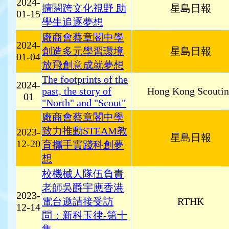
2024-
擴闊跨文化視野 助
星島日報
01-15
學生追逐夢想
廠商會蔡章閣中學
2024-
創造多元學習環境
星島日報
01-04
放飛創意成就夢想
The footprints of the
2024-
past, the story of
Hong Kong Scouti
01
"North" and "Scout"
廠商會蔡章閣中學
致力推動STEAM教
2023-
星島日報
12-20
育攜手實踐科創夢
想
校機械人隊伍負責
老師吳爵宇應香港
2023-
電台邀請接受訪
RTHK
12-14
問：新科玉律-第十