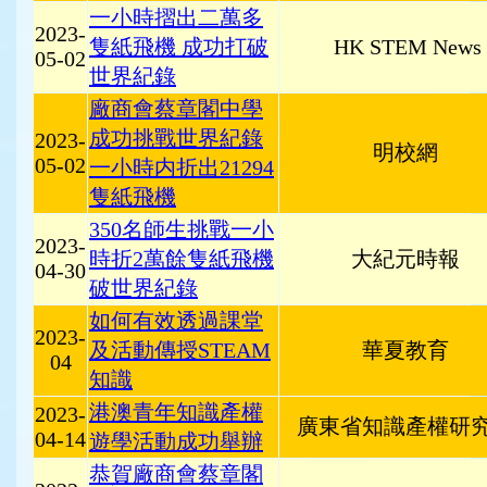
一小時摺出二萬多
2023-
隻紙飛機 成功打破
HK STEM News
05-02
世界紀錄
廠商會蔡章閣中學
成功挑戰世界紀錄
2023-
明校網
05-02
一小時内折出21294
隻紙飛機
350名師生挑戰一小
2023-
時折2萬餘隻紙飛機
大紀元時報
04-30
破世界紀錄
如何有效透過課堂
2023-
及活動傳授STEAM
華夏教育
04
知識
港澳青年知識產權
2023-
廣東省知識產權研
04-14
遊學活動成功舉辦
恭賀廠商會蔡章閣