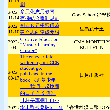
11-14
劃
多元化應用教育
2022-
GoodSchool好學
11-14
有機結合職涯規劃
創造多元學習環境
2022-
星島親子王
11-10
建立志向達成夢想
Creative Education
2022-
CMA MONTHLY
“Master Learning
09
BULLETIN
Cluster”
The entry article
written by our CCK
student got
2022-
published in the
日月出版社
08-17
book 《追夢少年
——我們一起悅讀
的日子 作文選》
【校長專欄】自小
愛工程被發掘STEM
「香港經濟日報TOPi
2022-