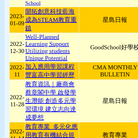
School
開拓創意科技藍海
2023-
成為STEAM教育重
星島日報
01-09
鎮
Well-Planned
2022-
Learning Support
GoodSchool好學
12-30
Utilizing students
Unique Potential
加入應用學習課程
2022-
CMA MONTHLY
11
BULLETIN
豐富高中學習經歷
教育資訊｜廠商會
蔡章閣中學 啟發學
2022-
生潛能 創造多元學
星島日報
11-28
習環境 建立志向達
成夢想
教育專業_多元化應
2022-
用教育有機結合規
教育專業