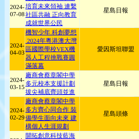
培育未來領袖 連繫
2024-
星島日報
07-08
社區共融 正向教育
成就世界公民
機智少年 科創夢想
2024年粵港澳大灣
2024-
區國際學校VEX機
愛因斯坦聯盟
04-03
器人工程挑戰賽圓
滿落幕
廠商會蔡章閣中學
2024-
多元校本支援計劃
星島日報
03-15
拔尖補底齊頭並進
廠商會蔡章閣中學
多方齊心同合作 裝
2024-
星島頭條
02-29
備學生面向未來 建
構個人生涯規劃
開拓創意科技藍海