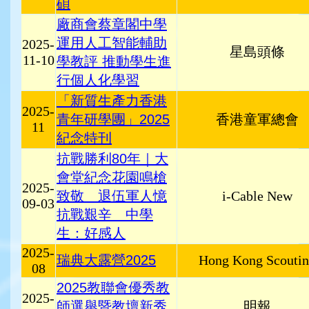
碩
廠商會蔡章閣中學
運用人工智能輔助
2025-
星島頭條
11-10
學教評 推動學生進
行個人化學習
「新質生產力香港
2025-
青年研學團」2025
香港童軍總會
11
紀念特刊
抗戰勝利80年｜大
會堂紀念花園鳴槍
2025-
致敬 退伍軍人憶
i-Cable New
09-03
抗戰艱辛 中學
生：好感人
2025-
瑞典大露營2025
Hong Kong Scouti
08
2025教聯會優秀教
2025-
師選舉暨教壇新秀
明報