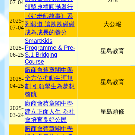
07-04
頒獎典禮圓滿舉行
《好老師故事》系
2025-
列報道 讓跌跌碰碰
大公報
07-04
成為成長的養分
SmartKids
2025-
Programme & Pre-
星島教育
06-25
S.1 Bridging
Course
廠商會蔡章閣中學
全方位推動生涯規
2025-
星島教育
04-25
劃 引領學生為夢想
啓航
廠商會蔡章閣中學
2025-
建立正面人生 為社
星島頭條
03-24
會培育良好公民
廠商會蔡章閣中學