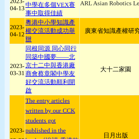
2023-
ARL Asian Robotics L
中學在多個VEX賽
04-13
事中取得佳績
粵港中小學知識產
2023-
權交流活動成功舉
廣東省知識產權研
04-12
辦
同根同源 同心同行
同築中國夢——北
京十二中與香港廠
2023-
大十二家園
03-31
商會蔡章閣中學友
好交流活動順利開
啟
The entry articles
written by our CCK
students got
2023-
published in the
日月出版