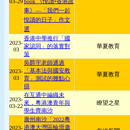
03-29
book 《悅讀•香港故
事》—「我們一起
悅讀的日子」作文
選
香港中學推行「國
2023-
家認同」的落實對
華夏教育
03
策
吳爵宇老師通過
「基本法與國安教
2023-
華夏教育
03
育」測試的幾點心
得
在互通中編織未
2023-
來，粵港澳青年與
瞭望之星
03-22
學生齊
南沙
廣州南沙「2022粵
港澳大灣區輪滑邀
2023-