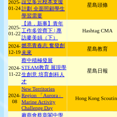
設立多元校本支援
2025-
星島頭條
01-24
計劃 全面照顧學生
學習需要
【港．新事】青年
2025-
工作多管齊下 | 專
Hashtag CMA
01-22
訪麥美娟（下）
燃亮青春志 奮發創
2024-
星島教育
12-19
未來
蔡中積極發展
STEAM教育 展現學
2024-
星島日報
11-22
生創意 培育創科人
才
New Territories
2024-
Region 「Aurora」
Hong Kong Scouti
08
Marine Activity
Challenge Day
廠商會蔡章閣中學