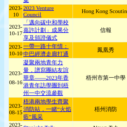
集
2023-
2023 Venture
Hong Kong Scouti
10
Council
「邁向碳中和學校
2023-
嘉許計劃」成果分
信報
10-17
享及頒證儀式
一帶一路十年情：
2023-
鳳凰秀
10-10
中巴經濟走廊打通
凝聚兩地青年力
量，譜寫團結友誼
2023-
華章——2023年香
梧州市第一中學
08-16
港青年訪學團到梧
州一中交流參觀
梧港兩地學生齊聚
2023-
消防站，一睹“火焰
梧州消防
08-15
藍”風采
2023-