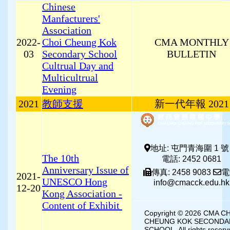
Chinese
Manfacturers'
Association
2022-
Choi Cheung Kok
CMA MONTHLY
03
Secondary School
BULLETIN
Cultrual Day and
Multicultrual
Evening
2021
教師支援
新一代年報 2021
地址: 屯門青海圍 1 號
The 10th
電話: 2452 0681
Anniversary Issue of
傳真: 2458 9083
電
2021-
UNESCO Hong
info@cmacck.edu.hk
12-20
Kong Association -
Content of Exhibit
Copyright © 2026 CMA C
CHEUNG KOK SECONDA
SCHOOL. All rights reserv