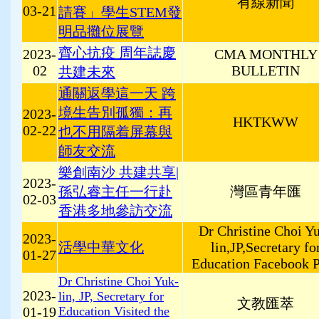
有線新聞
03-21
請賽」學生STEM發
明品攤位展覽
齊心抗疫 周年誌慶
2023-
CMA MONTHLY
02
BULLETIN
共建未來
通關返學這一天 跨
境生告別孤獨：再
2023-
HKTKWW
02-22
也不用隔着屏幕與
師友交流
樂創南沙 共建共享|
2023-
孫弘睿主任一行赴
灣區青年匯
02-03
香港多地參訪交流
Dr Christine Choi Y
2023-
活學中華文化
lin,JP,Secretary fo
01-27
Education Facebook 
Dr Christine Choi Yuk-
2023-
lin, JP, Secretary for
文教匯萃
01-19
Education Visited the