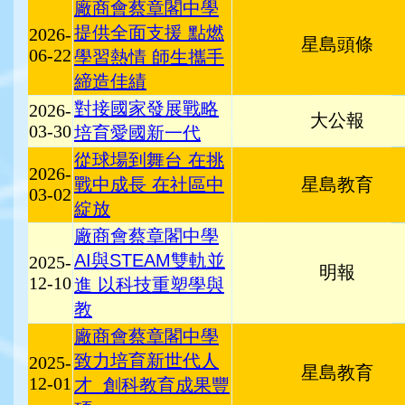
廠商會蔡章閣中學
提供全面支援 點燃
2026-
星島頭條
06-22
學習熱情 師生攜手
締造佳績
對接國家發展戰略
2026-
大公報
03-30
培育愛國新一代
從球場到舞台 在挑
2026-
戰中成長 在社區中
星島教育
03-02
綻放
廠商會蔡章閣中學
AI與STEAM雙軌並
2025-
明報
12-10
進 以科技重塑學與
教
廠商會蔡章閣中學
致力培育新世代人
2025-
星島教育
12-01
才 創科教育成果豐