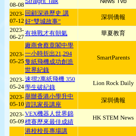
Straight Talk
News Tvb
08-08
回顧深港歷史 講
2023-
深圳僑報
07-12
好“雙城故事”
2023-
有挑戰才有朝氣
華夏教育
06-27
廠商會蔡章閣中學
一小時折出21,294
2023-
SmartParents
05-25
隻紙飛機成功創造
世界紀錄
速摺2萬紙飛機 350
2023-
Lion Rock Daily
05-24
學生破紀錄
舉辦香港小學升中
2023-
深圳僑報
05-10
資訊家長講座
VEX機器人世界錦
2023-
HK STEM News
05-09
標賽歷來最佳成績
港
校校長專場講