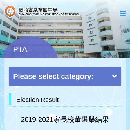
PTA
Please select category:
Election Result
2019-2021家長校董選舉結果