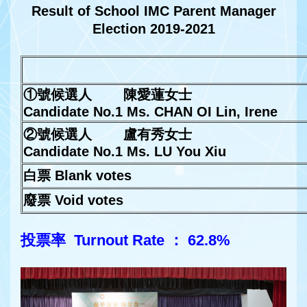
Result of School IMC Parent Manager
Election 2019-2021
①號候選人 陳愛蓮女士
Candidate No.1 Ms. CHAN OI Lin, Irene
②號候選人
盧有秀女士
Candidate No.1 Ms. LU You Xiu
白票 Blank votes
廢票 Void votes
投票率 Turnout Rate
：
62.8%