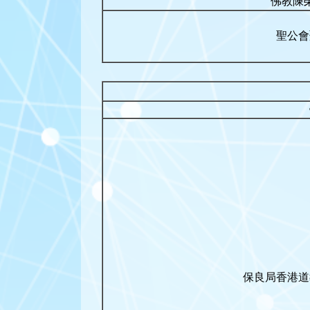
佛教陳
聖公會
保良局香港道