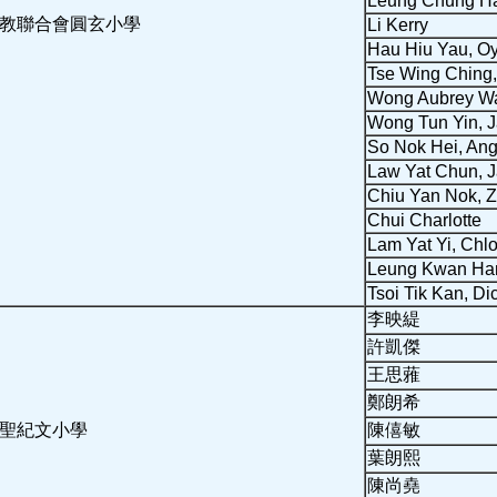
Leung Chung H
教聯合會圓玄小學
Li Kerry
Hau Hiu Yau, O
Tse Wing Ching,
Wong Aubrey W
Wong Tun Yin, 
So Nok Hei, An
Law Yat Chun, 
Chiu Yan Nok, Z
Chui Charlotte
Lam Yat Yi, Chl
Leung Kwan Han
Tsoi Tik Kan, Di
李映緹
許凱傑
王思蕥
鄭朗希
聖紀文小學
陳僖敏
葉朗熙
陳尚堯