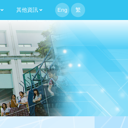
其他資訊
Eng
繁
幹事會選舉
候選人簡介
果
候選內閣名單
幹事會選舉日程表
候選人簡介
100 米接力賽
Information For Non-Chinese Speaking Parents
2024-2026 第十三屆常務委員會
2022-2024 第十二屆常務委員會
2020-2022 第十一屆常務委員會
2018-2020 第十屆常務委員會
2016-2018 第九屆常務委員會
2014-2016 第八屆常務委員會
2025-2027 家長校董選舉結果
2023-2025 家長校董選舉結果
2021-2023 家長校董選舉結果
2019-2021 家長校董選舉結果
2017-2019 家長校董選舉結果
2015-2017 家長校董選舉結果
2020-2022 替代家長校董選舉結果
2018-2020 替代家長校董選舉結果
2016-2018 替代家長校董選舉結果