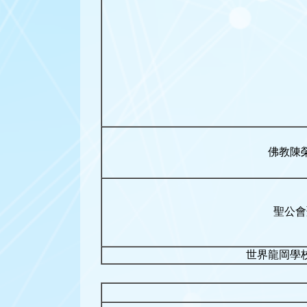
佛教陳
聖公會
世界龍岡學