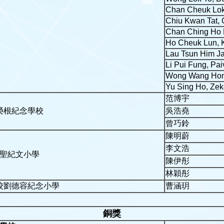
Chan Cheuk Lok
Chiu Kwan Tat, 
Chan Ching Ho 
Ho Cheuk Lun, 
Lau Tsun Him J
Li Pui Fung, Pai
Wong Wang Hon,
Yu Sing Ho, Ze
范博宇
榮根紀念學校
吳浩堯
曾巧鈴
陳明蔚
李文浩
聖紀文小學
陳伊彤
林穎彤
校劉德容紀念小學
曹涵玥
銅獎