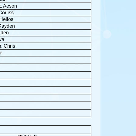
, Aeson
Corliss
Helios
Kayden
aden
va
 Chris
ke