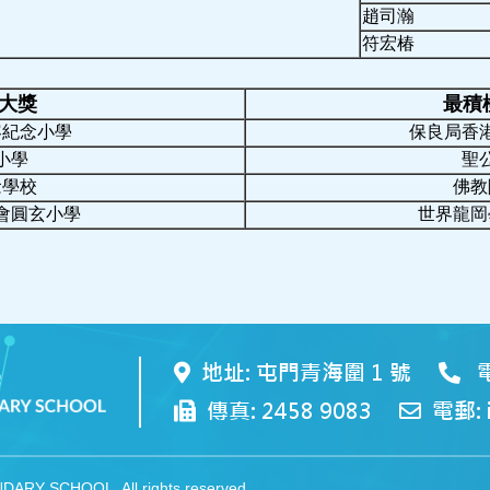
趙司瀚
符宏椿
大獎
最積
容紀念小學
保良局香
小學
聖
念學校
佛教
會圓玄小學
世界龍岡
地址: 屯門青海圍 1 號
電
傳真: 2458 9083
電郵: 
RY SCHOOL. All rights reserved.