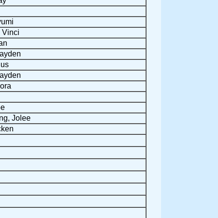
ay
yumi
 Vinci
an
Jayden
gus
Jayden
ora
oe
g, Jolee
cken