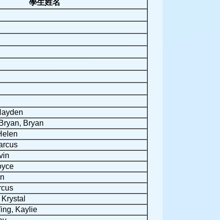
學生姓名
Hayden
ryan, Bryan
Helen
arcus
vin
oyce
on
rcus
 Krystal
ng, Kaylie