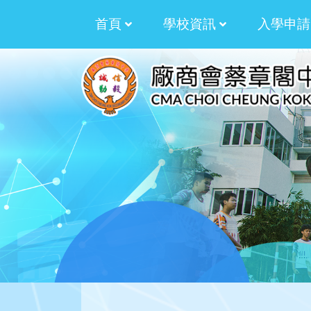
首頁
學校資訊
入學申請
校訓﹑校徽﹑校歌
拓展才華資助計劃
2025-2026 湯湛
2024-2025 湯湛
2023-2024 湯湛
2022-2023 劉世
2021-2022 劉世
2020-2021 劉世
2019-2020 劉世
生涯規劃過渡津貼計劃
生涯規劃津貼計劃
多元學習津貼三年計劃
多元學習津貼周年計劃
校本課後學習及支援
加強學校行政管理
學生活動支援津貼