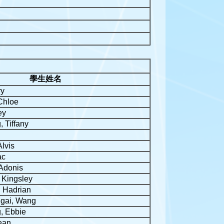
學生姓名
ry
Chloe
ey
 Tiffany
lvis
ac
Adonis
 Kingsley
 Hadrian
gai, Wang
, Ebbie
ean