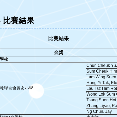
- 比賽結果
比賽結果
金獎
學校
Chun Cheuk Yu
Sum Cheuk Him,
Lam Wing Suen,
Hung Yi Tak, Et
教聯合會圓玄小學
Lau Tsz Him Ro
Wong Lok Sum 
Tsang Suen Hoi,
Zhang Liyao, Ra
Ng Chun, Jay