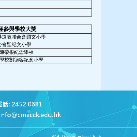
極參與學校大獎
港道教聯合會圓玄小學
公會聖紀文小學
陳榮根紀念學校
學校劉德容紀念小學
話: 2452 0681
info@cmacck.edu.hk
Web Design
by
East Tech