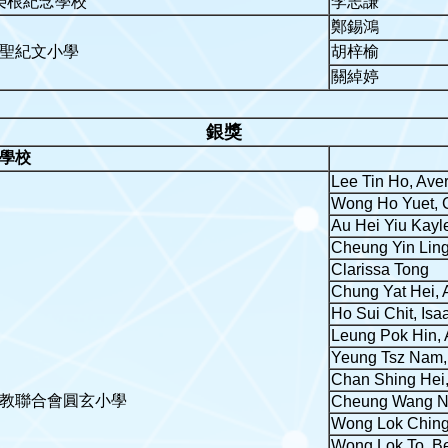
榮根紀念學校
李志謙
鄭錫鴻
聖紀文小學
胡梓榆
關綽婷
銀獎
學校
Lee Tin Ho, Ave
Wong Ho Yuet, 
Au Hei Yiu Kayl
Cheung Yin Ling,
Clarissa Tong
Chung Yat Hei, A
Ho Sui Chit, Isa
Leung Pok Hin, 
Yeung Tsz Nam,
Chan Shing Hei,
教聯合會圓玄小學
Cheung Wang N
Wong Lok Ching
Wong Lok To, B