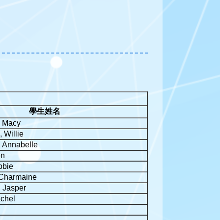
學生姓名
, Macy
 Willie
 Annabelle
on
bbie
Charmaine
 Jasper
chel