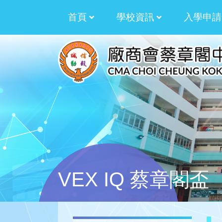
首頁
學校資訊
入學申請
校訓﹑校徽﹑校歌
拓展才華資助計劃
2025-2026 湯湛
2024-2025 湯湛
2023-2024 湯湛
2022-2023 劉世
2021-2022 劉世
2020-2021 劉世
2019-2020 劉世
生涯規劃過渡津貼計劃
生涯規劃津貼計劃
多元學習津貼三年計劃
多元學習津貼周年計劃
校本課後學習及支援
加強學校行政管理
學生活動支援津貼
VEX IQ 蔡章閣盃