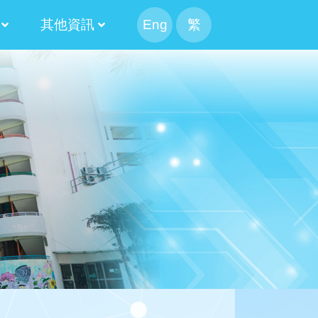
其他資訊
Eng
繁
幹事會選舉
候選人簡介
果
候選內閣名單
幹事會選舉日程表
候選人簡介
100 米接力賽
Information For Non-Chinese Speaking Parents
2024-2026 第十三屆常務委員會
2022-2024 第十二屆常務委員會
2020-2022 第十一屆常務委員會
2018-2020 第十屆常務委員會
2016-2018 第九屆常務委員會
2014-2016 第八屆常務委員會
2025-2027 家長校董選舉結果
2023-2025 家長校董選舉結果
2021-2023 家長校董選舉結果
2019-2021 家長校董選舉結果
2017-2019 家長校董選舉結果
2015-2017 家長校董選舉結果
2020-2022 替代家長校董選舉結果
2018-2020 替代家長校董選舉結果
2016-2018 替代家長校董選舉結果