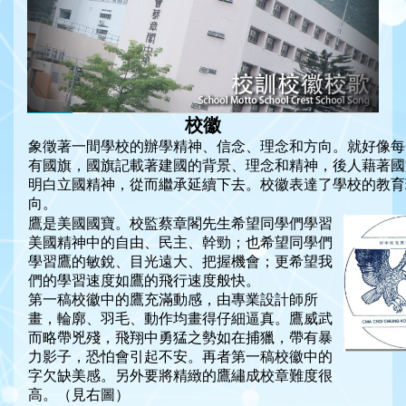
校徽
象徵著一間學校的辦學精神、信念、理念和方向。就好像每
有國旗，國旗記載著建國的背景、理念和精神，後人藉著國
明白立國精神，從而繼承延續下去。校徽表達了學校的教育
向。
鷹是美國國寶。校監蔡章閣先生希望同學們學習
美國精神中的自由、民主、幹勁；也希望同學們
學習鷹的敏銳、目光遠大、把握機會；更希望我
們的學習速度如鷹的飛行速度般快。
第一稿校徽中的鷹充滿動感，由專業設計師所
畫，輪廓、羽毛、動作均畫得仔細逼真。鷹威武
而略帶兇殘，飛翔中勇猛之勢如在捕獵，帶有暴
力影子，恐怕會引起不安。再者第一稿校徽中的
字欠缺美感。另外要將精緻的鷹繡成校章難度很
高。（見右圖）