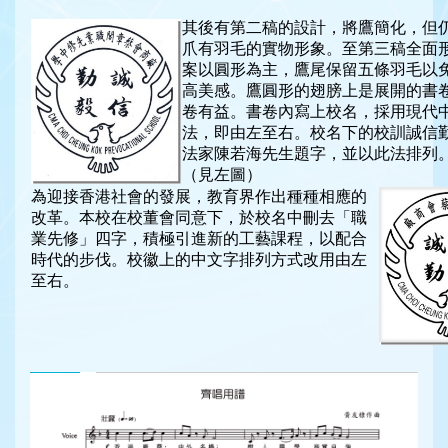
其後有第二稿的設計，將鷹簡化，但
爪有羽毛的實物形象。至第三稿全面
案以圓形為主，鷹尾保留五條羽毛以
高美感。鷹圓形的翅膀上是展開的書
卷有益。書卷內寫上校名，採用現代
法，即由左至右。校名下的校訓誠信
法家陳若海先生題字，並以此法排列
（見左圖）
為迎接香港社會的發展，教育界作出種種相應的
改革。本校在校董會同意下，於校名中刪去「職
業先修」四字，積極引進新的工藝課程，以配合
時代的步伐。校徽上的中文字排列方式改用由左
至右。