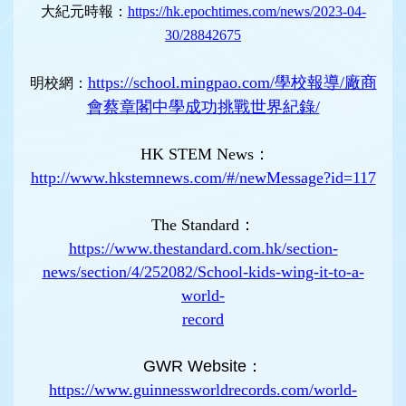
大紀元時報：
https://hk.epochtimes.com/news/2023-04-
30/28842675
https://school.mingpao.com/學校報導/廠商
明校網：
會蔡章閣中學成功挑戰世界紀錄/
HK STEM News：
http://www.hkstemnews.com/#/newMessage?id=117
The Standard：
https://www.thestandard.com.hk/section-
news/section/4/252082/School-kids-wing-it-to-a-
world-
record
GWR Website：
https://www.guinnessworldrecords.com/world-