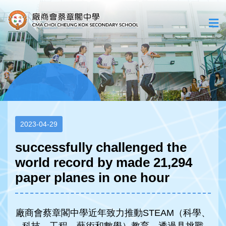
2023-04-29
successfully challenged the
world record by made 21,294
paper planes in one hour
廠商會蔡章閣中學近年致力推動STEAM（科學、