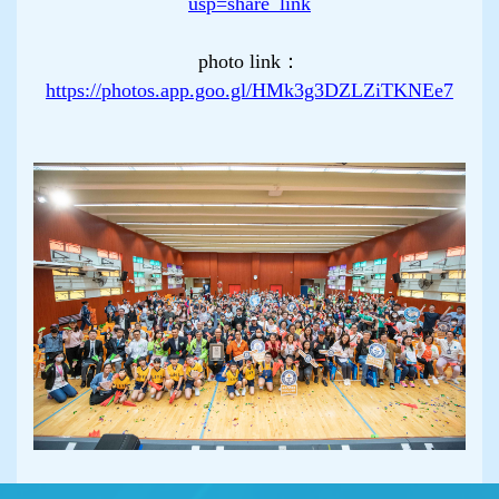
usp=share_link
photo link：
https://photos.app.goo.gl/HMk3g3DZLZiTKNEe7