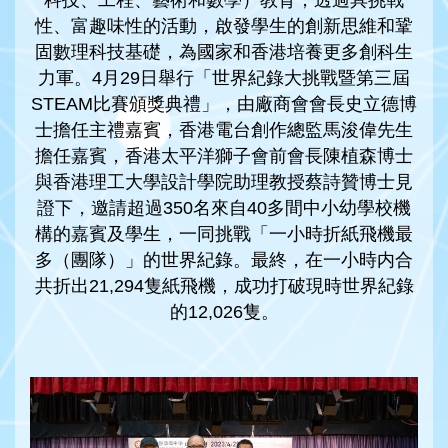
科技、工程、藝術和數學）教育，透過具挑戰
性、富趣味性的活動，啟發學生的創新思維和鞏
固數理科技基礎，為國家和香港培養更多創科生
力軍。4月29日舉行「世界紀錄大挑戰暨第三屆
STEAM比賽頒獎典禮」，由廠商會會長史立德博
士擔任主禮嘉賓，香港電台創作總監馬浚偉先生
擔任嘉賓，香港太平洋獅子會前會長陳植森博士
與香港理工大學設計學院助理教授蔡詩贊博士見
證下，邀請超過350名來自40多間中小幼學校機
構的嘉賓及學生，一同挑戰「一小時折紙飛機最
多（團隊）」的世界紀錄。最終，在一小時内合
共折出21,294隻紙飛機，成功打破現時世界紀錄
的12,026隻。