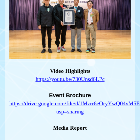
Video Highlights
https://youtu.be/730Unsd6LPc
Event Brochure
https://drive.google.com/file/d/1Mzrr6eOryYwQ04
usp=sharing
Media Report