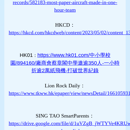
records/582183-most-paper-aircraft-made-in-one-
hour-team
HKCD：
https://hkcd.com/hkcdweb/content/2023/05/02/content_1
HK01
https://www.hk01.com/中小學校
：
園/894160/廠商會蔡章閣中學邀逾350人-一小時
折逾2萬紙飛機-打破世界紀錄
Lion Rock Daily：
https://www.tkww.hk/epaper/view/newsDetail/16610593
SING TAO SmartParents：
https://drive.google.com/file/d/1uVZgB_jWTYVe4KRU