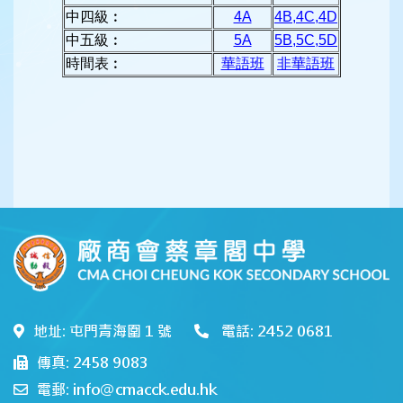
中四級︰
4A
4B,4C,4D
中五級︰
5A
5B,5C,5D
時間表︰
華語班
非華語班
地址: 屯門青海圍 1 號
電話: 2452 0681
傳真: 2458 9083
電郵: info@cmacck.edu.hk