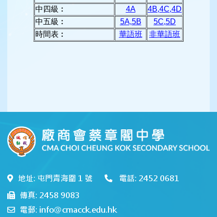
中四級︰
4A
4B,4C,4D
中五級︰
5A,5B
5C,5D
時間表︰
華語班
非華語班
地址: 屯門青海圍 1 號
電話: 2452 0681
傳真: 2458 9083
電郵: info@cmacck.edu.hk